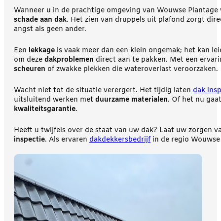
Wanneer u in de prachtige omgeving van Wouwse Plantage woo
schade aan dak
. Het zien van druppels uit plafond zorgt di
angst als geen ander.
Een
lekkage
is vaak meer dan een klein ongemak; het kan leid
om deze
dakproblemen
direct aan te pakken. Met een ervari
scheuren
of zwakke plekken die wateroverlast veroorzaken.
Wacht niet tot de situatie verergert. Het tijdig laten
dak ins
uitsluitend werken met
duurzame materialen
. Of het nu ga
kwaliteitsgarantie
.
Heeft u twijfels over de staat van uw dak? Laat uw zorgen v
inspectie
. Als ervaren
dakdekkersbedrijf
in de regio Wouwse P