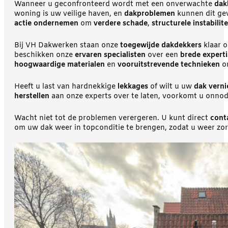
Wanneer u geconfronteerd wordt met een onverwachte
dak
woning is uw veilige haven, en
dakproblemen
kunnen dit gev
actie ondernemen
om
verdere schade
,
structurele instabilite
Bij VH Dakwerken staan onze
toegewijde dakdekkers
klaar 
beschikken onze
ervaren specialisten
over een
brede experti
hoogwaardige materialen
en
vooruitstrevende technieken
o
Heeft u last van hardnekkige
lekkages
of wilt u uw
dak vern
herstellen
aan onze experts over te laten, voorkomt u onno
Wacht niet tot de problemen verergeren. U kunt direct
cont
om uw dak weer in topconditie te brengen, zodat u weer zor