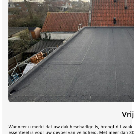
Vri
Wanneer u merkt dat uw dak beschadigd is, brengt dit vaak
essentieel is voor uw gevoel van veiligheid. Met meer dan 30