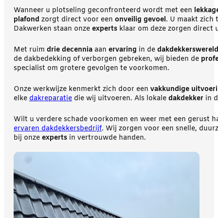
Wanneer u plotseling geconfronteerd wordt met een
lekkag
plafond
zorgt direct voor een
onveilig gevoel
. U maakt zich
Dakwerken staan onze
experts
klaar om deze zorgen direct 
Met ruim
drie decennia
aan
ervaring
in de
dakdekkerswerel
de dakbedekking of verborgen gebreken, wij bieden de
prof
specialist om grotere gevolgen te voorkomen.
Onze werkwijze kenmerkt zich door een
vakkundige uitvoer
elke
dakreparatie
die wij uitvoeren. Als lokale
dakdekker
in d
Wilt u verdere schade voorkomen en weer met een gerust har
ervaren dakdekkersbedrijf
. Wij zorgen voor een snelle, duu
bij onze
experts
in vertrouwde handen.