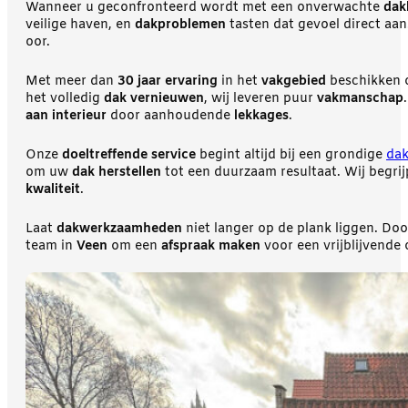
Wanneer u geconfronteerd wordt met een onverwachte
dak
veilige haven, en
dakproblemen
tasten dat gevoel direct aa
oor.
Met meer dan
30 jaar ervaring
in het
vakgebied
beschikken
het volledig
dak vernieuwen
, wij leveren puur
vakmanschap
aan interieur
door aanhoudende
lekkages
.
Onze
doeltreffende service
begint altijd bij een grondige
dak
om uw
dak herstellen
tot een duurzaam resultaat. Wij begri
kwaliteit
.
Laat
dakwerkzaamheden
niet langer op de plank liggen. Do
team in
Veen
om een
afspraak maken
voor een vrijblijvende