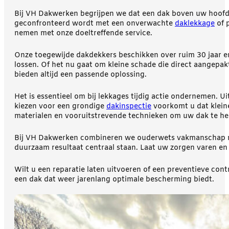
Bij VH Dakwerken begrijpen we dat een dak boven uw hoofd m
geconfronteerd wordt met een onverwachte
daklekkage
of p
nemen met onze doeltreffende service.
Onze toegewijde dakdekkers beschikken over ruim 30 jaar erv
lossen. Of het nu gaat om kleine schade die direct aangepak
bieden altijd een passende oplossing.
Het is essentieel om bij lekkages tijdig actie ondernemen. 
kiezen voor een grondige
dakinspectie
voorkomt u dat klein
materialen en vooruitstrevende technieken om uw dak te her
Bij VH Dakwerken combineren we ouderwets vakmanschap met 
duurzaam resultaat centraal staan. Laat uw zorgen varen en 
Wilt u een reparatie laten uitvoeren of een preventieve con
een dak dat weer jarenlang optimale bescherming biedt.