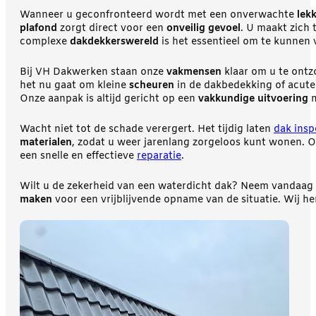
Wanneer u geconfronteerd wordt met een onverwachte
lek
plafond
zorgt direct voor een
onveilig gevoel
. U maakt zich
complexe
dakdekkerswereld
is het essentieel om te kunnen
Bij VH Dakwerken staan onze
vakmensen
klaar om u te ont
het nu gaat om kleine
scheuren
in de dakbedekking of acut
Onze aanpak is altijd gericht op een
vakkundige uitvoering
m
Wacht niet tot de schade verergert. Het tijdig laten
dak insp
materialen
, zodat u weer jarenlang zorgeloos kunt wonen. 
een snelle en effectieve
reparatie
.
Wilt u de zekerheid van een waterdicht dak? Neem vandaag
maken
voor een vrijblijvende opname van de situatie. Wij he