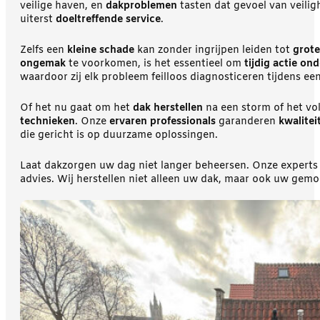
veilige haven, en
dakproblemen
tasten dat gevoel van veili
uiterst
doeltreffende service
.
Zelfs een
kleine schade
kan zonder ingrijpen leiden tot
grote
ongemak
te voorkomen, is het essentieel om
tijdig actie o
waardoor zij elk probleem feilloos diagnosticeren tijdens e
Of het nu gaat om het
dak herstellen
na een storm of het vo
technieken
. Onze
ervaren professionals
garanderen
kwalitei
die gericht is op duurzame oplossingen.
Laat dakzorgen uw dag niet langer beheersen. Onze experts
advies. Wij herstellen niet alleen uw dak, maar ook uw gem