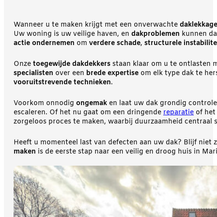
Wanneer u te maken krijgt met een onverwachte
daklekkag
Uw woning is uw veilige haven, en
dakproblemen
kunnen dat
actie ondernemen
om
verdere schade
,
structurele instabilite
Onze
toegewijde dakdekkers
staan klaar om u te ontlasten 
specialisten
over een
brede expertise
om elk type dak te her
vooruitstrevende technieken
.
Voorkom onnodig
ongemak
en laat uw dak grondig controle
escaleren. Of het nu gaat om een dringende
reparatie
of het
zorgeloos proces te maken, waarbij duurzaamheid centraal s
Heeft u momenteel last van defecten aan uw dak? Blijf niet 
maken
is de eerste stap naar een veilig en droog huis in Ma