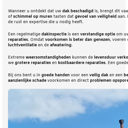
Wanneer u ontdekt dat uw
dak beschadigd
is, brengt dit v
of
schimmel op muren
tasten dat
gevoel van veiligheid
aan. 
de rust en expertise die u nodig heeft.
Een regelmatige
dakinspectie
is een
verstandige optie
om uw
reparaties
. Omdat
voorkomen is beter dan genezen
, voeren
luchtventilatie
en de
afwatering
.
Extreme
weersomstandigheden
kunnen de
levensduur verk
we
grotere reparaties
en
kostbaardere reparaties
. Een goed
Bij ons bent u in
goede handen
voor een
veilig dak
en een
b
aanzienlijke schade
voorkomen en direct
problemen opspor