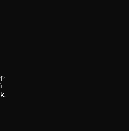
op
in
k.