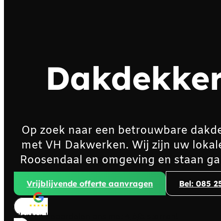
Dakdekker
Op zoek naar een betrouwbare dakd
met VH Dakwerken. Wij zijn uw lokal
Roosendaal en omgeving en staan gar
Vrijblijvende offerte aanvragen
Bel: 085 2
Klanten beoordelen ons met
4,8/5
sterren!