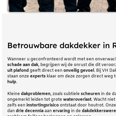
Betrouwbare dakdekker in 
Wanneer u geconfronteerd wordt met een onverwa
schade aan dak
, begrijpen wij de onrust die dit veroo
uit plafond
geeft direct een
onveilig gevoel
. Bij VH D
staan onze
experts
klaar om deze zorgen direct weg
hulp
.
Kleine
dakproblemen
, zoals subtiele
scheuren
in de d
ongemerkt leiden tot grote
wateroverlast
. Wacht niet
zelfs een
instortingsrisico
ontstaat door houtrot. Onz
dan
drie decennia
aan
ervaring
in de
dakdekkerswere