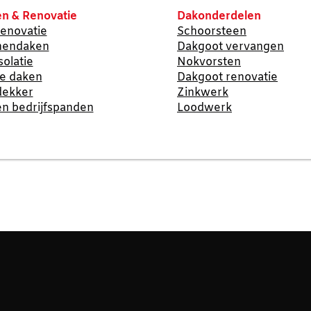
n & Renovatie
Dakonderdelen
enovatie
Schoorsteen
nendaken
Dakgoot vervangen
solatie
Nokvorsten
te daken
Dakgoot renovatie
dekker
Zinkwerk
n bedrijfspanden
Loodwerk