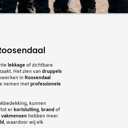
Roosendaal
chte
lekkage
of zichtbare
rzaakt. Het zien van
druppels
akwerken in
Roosendaal
 te nemen met
professionele
akbedekking, kunnen
 tot er
kortsluiting
,
brand
of
e
vakmensen
hebben meer
ld
, waardoor wij elk