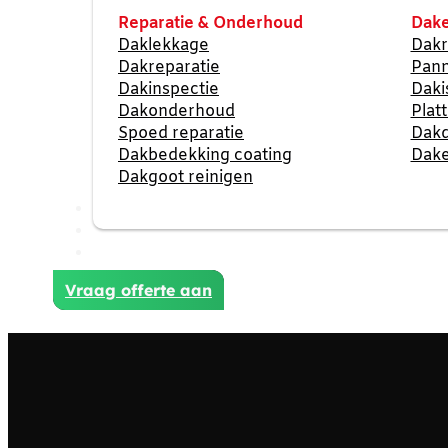
Reparatie & Onderhoud
Dake
Daklekkage
Dakr
Dakreparatie
Pan
Dakinspectie
Daki
Dakonderhoud
Plat
Spoed reparatie
Dak
Dakbedekking coating
Dake
Dakgoot reinigen
Reviews
Projecten
Contact
Vraag offerte aan