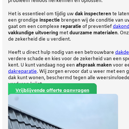
probleem feilloos herkennen en oplossen.
Het is essentieel om tijdig uw
dak inspecteren
te laten
een grondige
inspectie
brengen wij de conditie van uw
gaat om een complexe
reparatie
of preventief
dakon
vakkundige uitvoering
met
duurzame materialen
. On
de zekerheid die u verdient.
Heeft u direct hulp nodig van een betrouwbare
dakde
verdere schade en kies voor de zekerheid van een speci
kent. U kunt vandaag nog een
afspraak maken
voor ee
dakreparatie
. Wij zorgen ervoor dat u weer met een 
dak kunt wonen, beschermd tegen alle weersinvloede
verduren krijgt.
Vrijblijvende offerte aanvragen