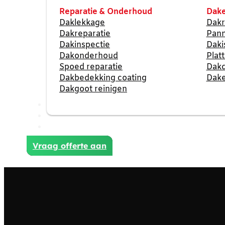
Reparatie & Onderhoud
Dake
Daklekkage
Dakr
Dakreparatie
Pan
Dakinspectie
Daki
Dakonderhoud
Plat
Spoed reparatie
Dak
Dakbedekking coating
Dake
Dakgoot reinigen
Reviews
Projecten
Contact
Vraag offerte aan