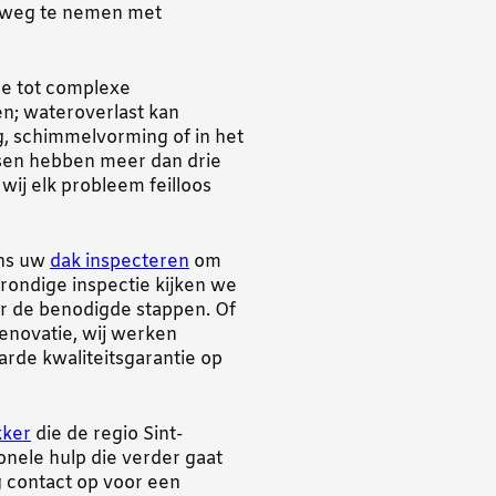
n weg te nemen met
ge tot complexe
en; wateroverlast kan
ng, schimmelvorming of in het
nsen hebben meer dan drie
ij elk probleem feilloos
ons uw
dak inspecteren
om
grondige inspectie kijken we
er de benodigde stappen. Of
renovatie, wij werken
rde kwaliteitsgarantie op
kker
die de regio Sint-
onele hulp die verder gaat
g contact op voor een