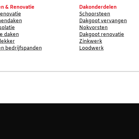
n & Renovatie
Dakonderdelen
enovatie
Schoorsteen
nendaken
Dakgoot vervangen
solatie
Nokvorsten
te daken
Dakgoot renovatie
dekker
Zinkwerk
n bedrijfspanden
Loodwerk