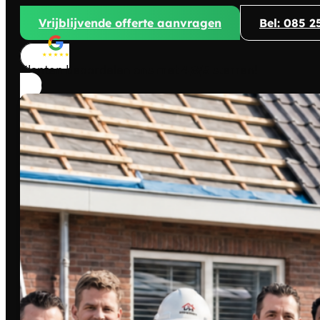
Vrijblijvende offerte aanvragen
Bel: 085 2
Klanten beoordelen ons met
4,8/5
sterren!