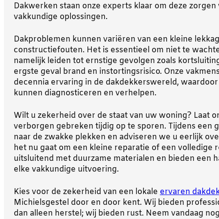
Dakwerken staan onze experts klaar om deze zorge
vakkundige oplossingen.
Dakproblemen kunnen variëren van een kleine lekka
constructiefouten. Het is essentieel om niet te wacht
namelijk leiden tot ernstige gevolgen zoals kortsluiti
ergste geval brand en instortingsrisico. Onze vakme
decennia ervaring in de dakdekkerswereld, waardoor w
kunnen diagnosticeren en verhelpen.
Wilt u zekerheid over de staat van uw woning? Laat 
verborgen gebreken tijdig op te sporen. Tijdens een 
naar de zwakke plekken en adviseren we u eerlijk ov
het nu gaat om een kleine reparatie of een volledige 
uitsluitend met duurzame materialen en bieden een ha
elke vakkundige uitvoering.
Kies voor de zekerheid van een lokale
ervaren dakde
Michielsgestel door en door kent. Wij bieden professi
dan alleen herstel; wij bieden rust. Neem vandaag no