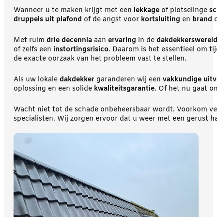
Wanneer u te maken krijgt met een
lekkage
of plotselinge
sc
druppels uit plafond
of de angst voor
kortsluiting
en
brand
d
Met ruim
drie decennia
aan
ervaring
in de
dakdekkerswerel
of zelfs een
instortingsrisico
. Daarom is het essentieel om ti
de exacte oorzaak van het probleem vast te stellen.
Als uw lokale
dakdekker
garanderen wij een
vakkundige uitv
oplossing en een solide
kwaliteitsgarantie
. Of het nu gaat o
Wacht niet tot de schade onbeheersbaar wordt. Voorkom ver
specialisten. Wij zorgen ervoor dat u weer met een gerust h