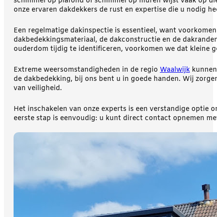
schimmel op plafond of schimmel op muren wijst vaak op di
onze ervaren dakdekkers de rust en expertise die u nodig he
Een regelmatige dakinspectie is essentieel, want voorkomen 
dakbedekkingsmateriaal, de dakconstructie en de dakranden
ouderdom tijdig te identificeren, voorkomen we dat kleine g
Extreme weersomstandigheden in de regio
Waalwijk
kunnen 
de dakbedekking, bij ons bent u in goede handen. Wij zorgen
van veiligheid.
Het inschakelen van onze experts is een verstandige optie 
eerste stap is eenvoudig: u kunt direct contact opnemen me