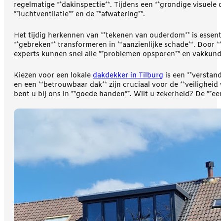
regelmatige **dakinspectie**. Tijdens een **grondige visuele 
**luchtventilatie** en de **afwatering**.
Het tijdig herkennen van **tekenen van ouderdom** is essen
**gebreken** transformeren in **aanzienlijke schade**. Door *
experts kunnen snel alle **problemen opsporen** en vakkundi
Kiezen voor een lokale
dakdekker in Tilburg
is een **verstand
en een **betrouwbaar dak** zijn cruciaal voor de **veiligheid
bent u bij ons in **goede handen**. Wilt u zekerheid? De **ee