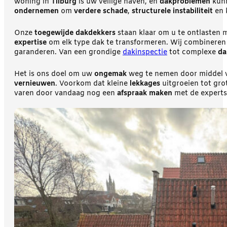
woning in
Tilburg
is uw veilige haven, en
dakproblemen
kunn
ondernemen
om
verdere schade
,
structurele instabiliteit
en 
Onze
toegewijde dakdekkers
staan klaar om u te ontlasten 
expertise
om elk type dak te transformeren. Wij combineren 
garanderen. Van een grondige
dakinspectie
tot complexe
da
Het is ons doel om uw
ongemak
weg te nemen door middel 
vernieuwen
. Voorkom dat kleine
lekkages
uitgroeien tot gr
varen door vandaag nog een
afspraak maken
met de experts