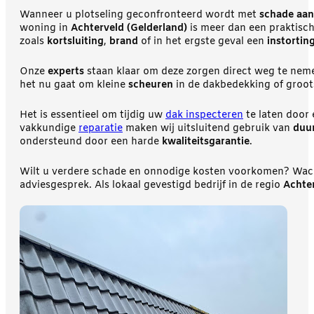
Wanneer u plotseling geconfronteerd wordt met
schade aan
woning in
Achterveld (Gelderland)
is meer dan een praktisc
zoals
kortsluiting
,
brand
of in het ergste geval een
instortin
Onze
experts
staan klaar om deze zorgen direct weg te nem
het nu gaat om kleine
scheuren
in de dakbedekking of groo
Het is essentieel om tijdig uw
dak inspecteren
te laten door
vakkundige
reparatie
maken wij uitsluitend gebruik van
duu
ondersteund door een harde
kwaliteitsgarantie
.
Wilt u verdere schade en onnodige kosten voorkomen? Wacht
adviesgesprek. Als lokaal gevestigd bedrijf in de regio
Achter