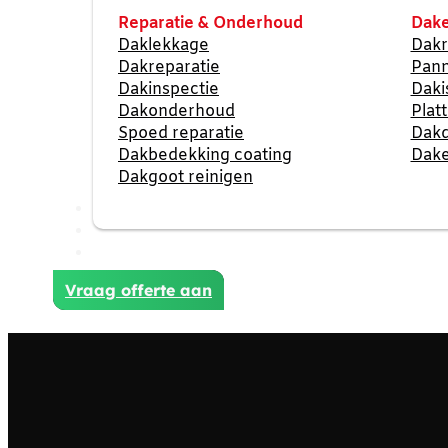
Reparatie & Onderhoud
Dake
Daklekkage
Dakr
Dakreparatie
Pan
Dakinspectie
Daki
Dakonderhoud
Plat
Spoed reparatie
Dak
Dakbedekking coating
Dake
Dakgoot reinigen
Reviews
Projecten
Contact
Vraag offerte aan