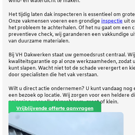
wind- en waterdicht te maken.
Het tijdig laten dak inspecteren is essentieel om gro
Onze vakmensen voeren een grondige
inspectie
uit 
het probleem te achterhalen. Of het nu gaat om een 
preventieve check, wij garanderen een vakkundige ui
van duurzame materialen.
Bij VH Dakwerken staat uw gemoedsrust centraal. Wij
kwaliteitsgarantie op al onze werkzaamheden, zodat 
kunt slapen. Wacht niet tot de schade verergert en ki
door specialisten die het vak verstaan.
Wilt u direct actie ondernemen? U kunt vandaag nog
een bezoek op locatie. Wij zorgen voor een heldere
oplossing voor elk dakprobleem, groot of klein.
Vrijblijvende offerte aanvragen