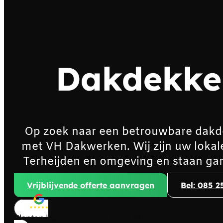
Dakdekker
Op zoek naar een betrouwbare dakd
met VH Dakwerken. Wij zijn uw lokal
Terheijden en omgeving en staan gar
Vrijblijvende offerte aanvragen
Bel: 085 2
Klanten beoordelen ons met
4,8/5
sterren!