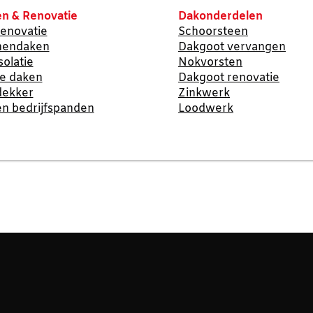
n & Renovatie
Dakonderdelen
enovatie
Schoorsteen
nendaken
Dakgoot vervangen
solatie
Nokvorsten
te daken
Dakgoot renovatie
dekker
Zinkwerk
n bedrijfspanden
Loodwerk