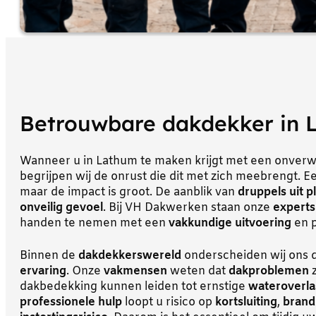
Betrouwbare dakdekker in 
Wanneer u in Lathum te maken krijgt met een onver
begrijpen wij de onrust die dit met zich meebrengt. 
maar de impact is groot. De aanblik van
druppels uit p
onveilig gevoel
. Bij VH Dakwerken staan onze
experts
handen te nemen met een
vakkundige uitvoering
en p
Binnen de
dakdekkerswereld
onderscheiden wij ons 
ervaring
. Onze
vakmensen
weten dat
dakproblemen
z
dakbedekking kunnen leiden tot ernstige
wateroverla
professionele hulp
loopt u risico op
kortsluiting
,
brand