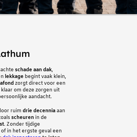
Lathum
wachte
schade aan dak
,
Een
lekkage
begint vaak klein,
lafond
zorgt direct voor een
klaar om deze zorgen uit
ersoonlijke aandacht.
door ruim
drie decennia
aan
oals
scheuren
in de
st
. Zonder tijdige
of in het ergste geval een