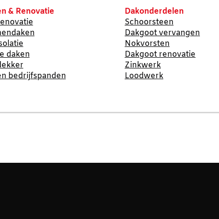
n & Renovatie
Dakonderdelen
enovatie
Schoorsteen
nendaken
Dakgoot vervangen
solatie
Nokvorsten
te daken
Dakgoot renovatie
dekker
Zinkwerk
n bedrijfspanden
Loodwerk