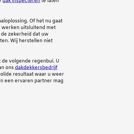
uw
dak inspecteren
te laten
aloplossing. Of het nu gaat
ij werken uitsluitend met
 de zekerheid dat uw
n. Wij herstellen niet
t de volgende regenbui. U
van ons
dakdekkersbedrijf
solide resultaat waar u weer
van een ervaren partner mag