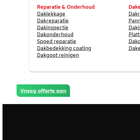
Reparatie & Onderhoud
Dake
Daklekkage
Dakr
Dakreparatie
Pan
Dakinspectie
Daki
Dakonderhoud
Plat
Spoed reparatie
Dak
Dakbedekking coating
Dake
Dakgoot reinigen
Reviews
Projecten
Contact
Vraag offerte aan