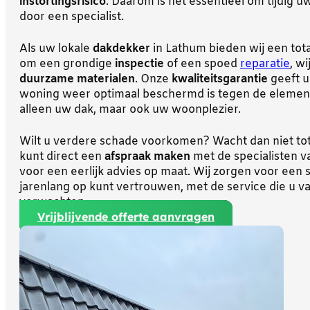
instortingsrisico
. Daarom is het essentieel om tijdig 
door een specialist.
Als uw lokale
dakdekker
in Lathum bieden wij een tota
om een grondige
inspectie
of een spoed
reparatie
, w
duurzame materialen
. Onze
kwaliteitsgarantie
geeft u
woning weer optimaal beschermd is tegen de elemente
alleen uw dak, maar ook uw woonplezier.
Wilt u verdere schade voorkomen? Wacht dan niet to
kunt direct een
afspraak maken
met de specialisten 
voor een eerlijk advies op maat. Wij zorgen voor een 
jarenlang op kunt vertrouwen, met de service die u 
verwachten.
Vrijblijvende offerte aanvragen