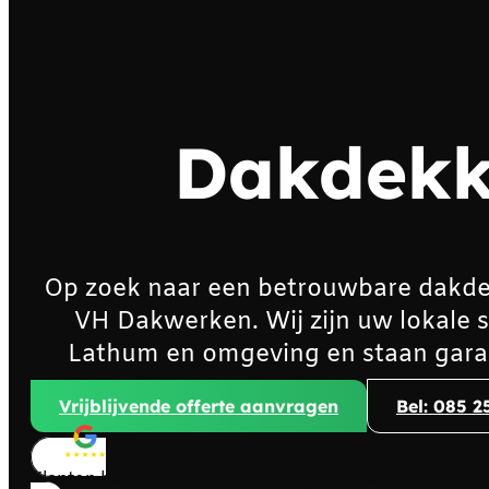
Dakdekk
Op zoek naar een betrouwbare dakde
VH Dakwerken. Wij zijn uw lokale 
Lathum en omgeving en staan garan
Vrijblijvende offerte aanvragen
Bel: 085 2
Klanten beoordelen ons met
4,8/5
sterren!