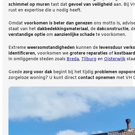
schimmel op muren
tast dat
gevoel van veiligheid
aan. Bij V
rust en expertise die u nodig heeft.
Omdat
voorkomen is beter dan genezen
ons motto is, advis
staat van het
dakbedekkingsmateriaal
, de
dakconstructie
, d
verstandige optie
om
aanzienlijke schade
te voorkomen.
Extreme
weersomstandigheden
kunnen de
levensduur verk
identificeren
, voorkomen we
grotere reparaties
of
kostbaard
in omliggende steden zoals
Breda
,
Tilburg
en
Oisterwijk
staa
Goede
zorg voor dak
begint bij het tijdig
problemen opspor
zorgeloze woning? U kunt direct
contact opnemen
met VH D