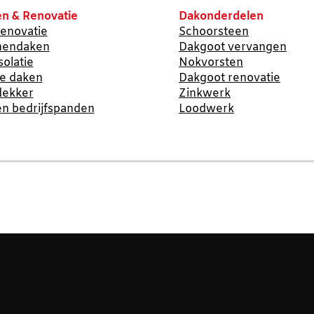
n & Renovatie
Dakonderdelen
enovatie
Schoorsteen
nendaken
Dakgoot vervangen
solatie
Nokvorsten
te daken
Dakgoot renovatie
dekker
Zinkwerk
n bedrijfspanden
Loodwerk