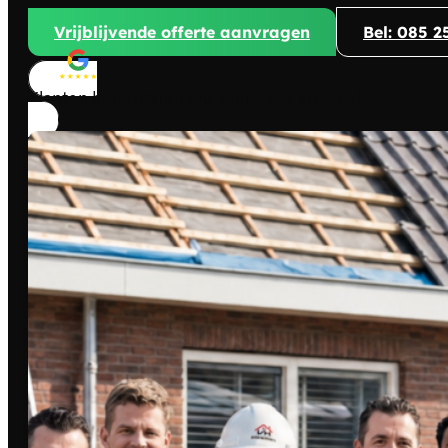
Vrijblijvende offerte aanvragen
Bel: 085 2
Klanten beoordelen ons met
4,8/5
sterren!