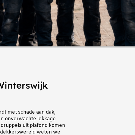
interswijk
dt met schade aan dak,
Een onverwachte lekkage
e druppels uit plafond komen
dakdekkerswereld weten we