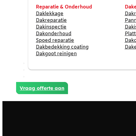
Reparatie & Onderhoud
Dake
Daklekkage
Dakr
Dakreparatie
Pan
Dakinspectie
Daki
Dakonderhoud
Plat
Spoed reparatie
Dak
Dakbedekking coating
Dake
Dakgoot reinigen
Reviews
Projecten
Contact
Vraag offerte aan