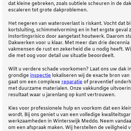
dat kleine gebreken, zoals subtiele scheuren in de d
escaleren tot grote dakproblemen.
Het negeren van wateroverlast is riskant. Vocht dat b
kortsluiting, schimmelvorming en in het ergste geval z
instortingsrisico door aangetast houtwerk. Daarom s
Dakwerken voor u klaar. Met meer dan drie decennia
vakmensen de rust en zekerheid die u nodig heeft. Wij
die met oog voor detail uw situatie beoordeelt.
Wilt u verdere schade voorkomen? Laat ons uw dak in
grondige
inspectie
lokaliseren wij de exacte bron van
gaat om een complexe
reparatie
of preventief onderh
met duurzame materialen. Onze vakkundige uitvoering
resultaat waar u jarenlang op kunt vertrouwen.
Kies voor professionele hulp en voorkom dat een klei
wordt. Bij ons geniet u van een volledige kwaliteitsgar
werkzaamheden in Winterswijk Meddo. Neem vandaag
om een afspraak maken. Wij herstellen de veiligheid v