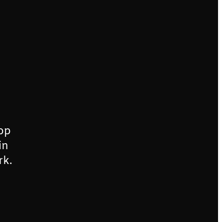
op
in
rk.