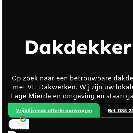
Dakdekker
Op zoek naar een betrouwbare dakde
met VH Dakwerken. Wij zijn uw lokal
Lage Mierde en omgeving en staan ga
Vrijblijvende offerte aanvragen
Bel: 085 2
Klanten beoordelen ons met
4,8/5
sterren!