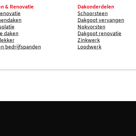
n & Renovatie
Dakonderdelen
enovatie
Schoorsteen
nendaken
Dakgoot vervangen
solatie
Nokvorsten
te daken
Dakgoot renovatie
dekker
Zinkwerk
n bedrijfspanden
Loodwerk