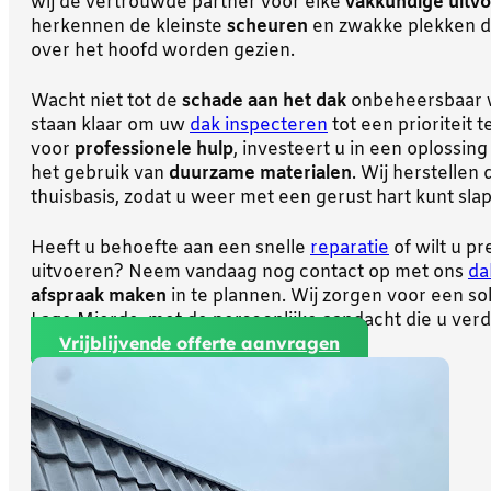
wij de vertrouwde partner voor elke
vakkundige uitvo
herkennen de kleinste
scheuren
en zwakke plekken di
over het hoofd worden gezien.
Wacht niet tot de
schade aan het dak
onbeheersbaar 
staan klaar om uw
dak inspecteren
tot een prioriteit 
voor
professionele hulp
, investeert u in een oplossin
het gebruik van
duurzame materialen
. Wij herstellen
thuisbasis, zodat u weer met een gerust hart kunt sla
Heeft u behoefte aan een snelle
reparatie
of wilt u p
uitvoeren? Neem vandaag nog contact op met ons
da
afspraak maken
in te plannen. Wij zorgen voor een so
Lage Mierde, met de persoonlijke aandacht die u verd
Vrijblijvende offerte aanvragen