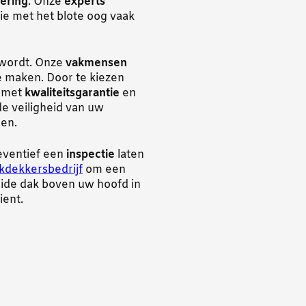
ering
. Onze
experts
e met het blote oog vaak
wordt. Onze
vakmensen
te maken. Door te kiezen
g met
kwaliteitsgarantie
en
 de veiligheid van uw
pen.
reventief een
inspectie
laten
kdekkersbedrijf
om een
lide dak boven uw hoofd in
ient.