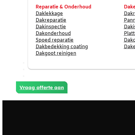
Reparatie & Onderhoud
Dake
Daklekkage
Dakr
Dakreparatie
Pan
Dakinspectie
Daki
Dakonderhoud
Plat
Spoed reparatie
Dak
Dakbedekking coating
Dake
Dakgoot reinigen
Reviews
Projecten
Contact
Vraag offerte aan