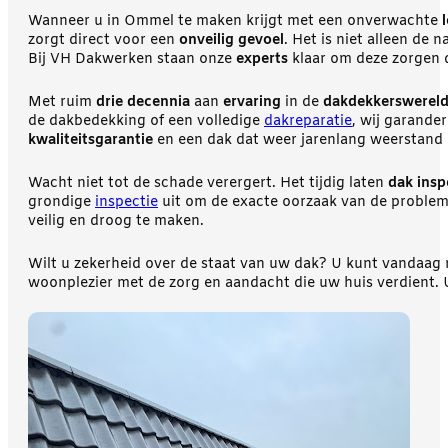
Wanneer u in Ommel te maken krijgt met een onverwachte
zorgt direct voor een
onveilig gevoel
. Het is niet alleen de 
Bij VH Dakwerken staan onze
experts
klaar om deze zorgen d
Met ruim
drie decennia
aan
ervaring
in de
dakdekkerswerel
de dakbedekking of een volledige
dakreparatie
, wij garande
kwaliteitsgarantie
en een dak dat weer jarenlang weerstand 
Wacht niet tot de schade verergert. Het tijdig laten
dak insp
grondige
inspectie
uit om de exacte oorzaak van de probleme
veilig en droog te maken.
Wilt u zekerheid over de staat van uw dak? U kunt vandaag
woonplezier met de zorg en aandacht die uw huis verdient. U