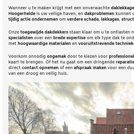
Wanneer u te maken krijgt met een onverwachte
daklekkag
Hoogerheide
is uw veilige haven, en
dakproblemen
kunnen da
tijdig actie ondernemen
om
verdere schade
,
lekkages
,
struct
Onze
toegewijde dakdekkers
staan klaar om u te ontlasten 
specialisten
over een
brede expertise
om elk type dak te on
met
hoogwaardige materialen
en
vooruitstrevende technie
Voorkom onnodig
ongemak
door te kiezen voor
professione
kaart te brengen. Of het nu gaat om een dringende
reparati
direct
contact opnemen
of een
afspraak maken
voor een duu
van een droog en veilig huis.