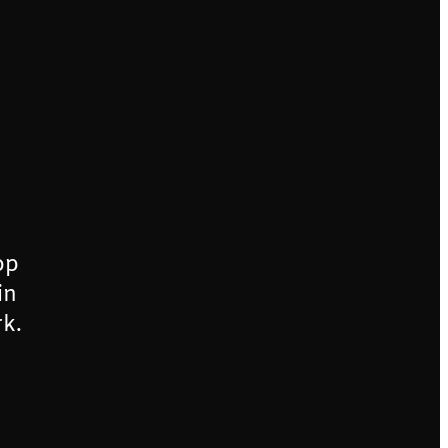
op
in
k.