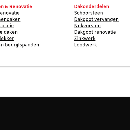
n & Renovatie
Dakonderdelen
enovatie
Schoorsteen
nendaken
Dakgoot vervangen
solatie
Nokvorsten
te daken
Dakgoot renovatie
dekker
Zinkwerk
n bedrijfspanden
Loodwerk