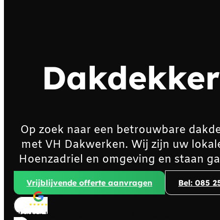
Dakdekker
Op zoek naar een betrouwbare dakde
met VH Dakwerken. Wij zijn uw lokal
Hoenzadriel en omgeving en staan ga
Vrijblijvende offerte aanvragen
Bel: 085 2
Klanten beoordelen ons met
4,8/5
sterren!