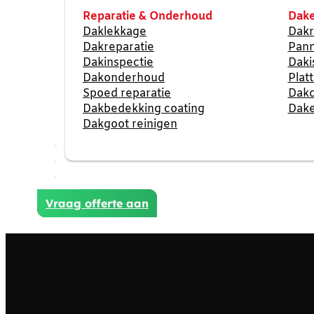
Reparatie & Onderhoud
Dake
Daklekkage
Dakr
Dakreparatie
Pan
Dakinspectie
Daki
Dakonderhoud
Plat
Spoed reparatie
Dak
Dakbedekking coating
Dake
Dakgoot reinigen
Reviews
Projecten
Contact
Vraag offerte aan