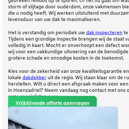
gebreken feilloos op te sporen. Of het nu gaat om wa
storm of slijtage door ouderdom, onze vakmensen bie
die u nodig heeft. Wij werken uitsluitend met duurz
levensduur van uw dak te maximaliseren.
Het is verstandig om periodiek uw
dak inspecteren
te 
Tijdens een grondige inspectie brengen wij de staat
volledig in kaart. Mocht er onverhoopt een defect w
wij voor een vakkundige uitvoering van de benodigd
grotere schade en onnodige kosten in de toekomst.
Kies voor de zekerheid van onze kwaliteitsgarantie 
lokale
dakdekker
uit de regio. Wij staan klaar om de r
herstellen. Wilt u direct een afspraak maken voor een
in Hoenzadriel? Neem vandaag nog contact met ons o
onze specialisten over.
Vrijblijvende offerte aanvragen