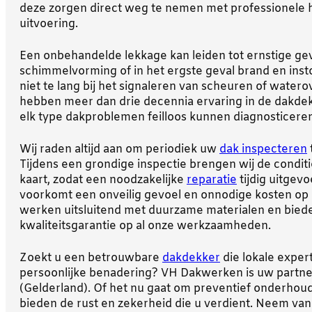
deze zorgen direct weg te nemen met professionele 
uitvoering.
Een onbehandelde lekkage kan leiden tot ernstige gevo
schimmelvorming of in het ergste geval brand en inst
niet te lang bij het signaleren van scheuren of wate
hebben meer dan drie decennia ervaring in de dakdek
elk type dakproblemen feilloos kunnen diagnosticere
Wij raden altijd aan om periodiek uw
dak inspecteren
Tijdens een grondige inspectie brengen wij de condit
kaart, zodat een noodzakelijke
reparatie
tijdig uitgev
voorkomt een onveilig gevoel en onnodige kosten op d
werken uitsluitend met duurzame materialen en bied
kwaliteitsgarantie op al onze werkzaamheden.
Zoekt u een betrouwbare
dakdekker
die lokale exper
persoonlijke benadering? VH Dakwerken is uw partne
(Gelderland). Of het nu gaat om preventief onderhoud 
bieden de rust en zekerheid die u verdient. Neem va