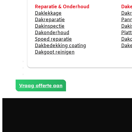
Reparatie & Onderhoud
Dake
Daklekkage
Dakr
Dakreparatie
Pan
Dakinspectie
Daki
Dakonderhoud
Plat
Spoed reparatie
Dak
Dakbedekking coating
Dake
Dakgoot reinigen
Reviews
Projecten
Contact
Vraag offerte aan