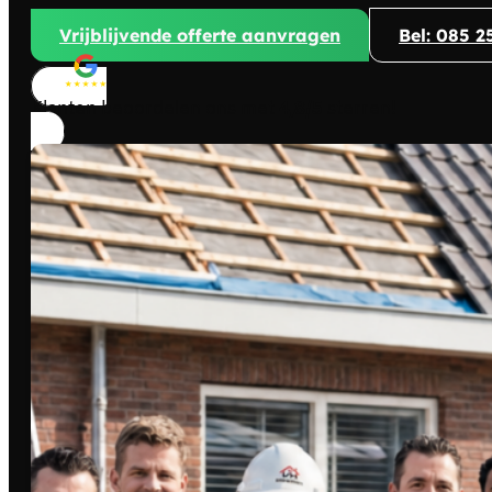
Vrijblijvende offerte aanvragen
Bel: 085 2
Klanten beoordelen ons met
4,8/5
sterren!