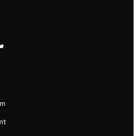
r
em
nt