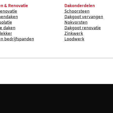
n & Renovatie
Dakonderdelen
enovatie
Schoorsteen
nendaken
Dakgoot vervangen
solatie
Nokvorsten
te daken
Dakgoot renovatie
dekker
Zinkwerk
n bedrijfspanden
Loodwerk