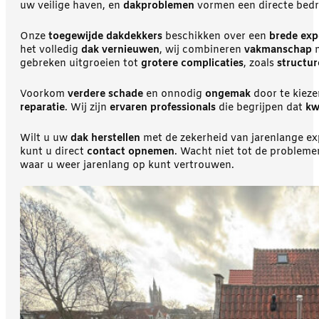
uw veilige haven, en
dakproblemen
vormen een directe bedr
Onze
toegewijde dakdekkers
beschikken over een
brede exp
het volledig
dak vernieuwen
, wij combineren
vakmanschap
gebreken uitgroeien tot
grotere complicaties
, zoals
structure
Voorkom
verdere schade
en onnodig
ongemak
door te kiez
reparatie
. Wij zijn
ervaren professionals
die begrijpen dat
kw
Wilt u uw
dak herstellen
met de zekerheid van jarenlange ex
kunt u direct
contact opnemen
. Wacht niet tot de probleme
waar u weer jarenlang op kunt vertrouwen.