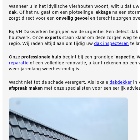
Wanneer u in het idyllische Vierhouten woont, wilt u dat uw
dak
. Of het nu gaat om een plotselinge
lekkage
na een storm
zorgt direct voor een
onveilig gevoel
en terechte zorgen ove
Bij VH Dakwerken begrijpen we de urgentie. Een defect dak 
houtwerk. Onze
experts
staan klaar om deze zorgen weg te
regio. Wij raden altijd aan om tijdig uw
dak inspecteren
te l
Onze
professionele hulp
begint bij een grondige
inspectie
. 
reparatie
of een volledige renovatie, u kunt rekenen op een
weer jarenlang weerbestendig is.
Wacht niet tot de schade verergert. Als lokale
dakdekker
in 
afspraak maken
met onze specialisten voor een eerlijk advie