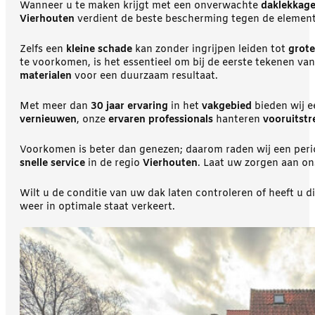
Wanneer u te maken krijgt met een onverwachte
daklekkag
Vierhouten
verdient de beste bescherming tegen de elemen
Zelfs een
kleine schade
kan zonder ingrijpen leiden tot
grote
te voorkomen, is het essentieel om bij de eerste tekenen va
materialen
voor een duurzaam resultaat.
Met meer dan
30 jaar ervaring
in het
vakgebied
bieden wij 
vernieuwen
, onze
ervaren professionals
hanteren
vooruitst
Voorkomen is beter dan genezen; daarom raden wij een per
snelle service
in de regio
Vierhouten
. Laat uw zorgen aan o
Wilt u de conditie van uw dak laten controleren of heeft u 
weer in optimale staat verkeert.