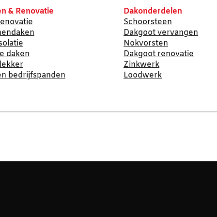
n & Renovatie
Dakonderdelen
enovatie
Schoorsteen
nendaken
Dakgoot vervangen
solatie
Nokvorsten
te daken
Dakgoot renovatie
dekker
Zinkwerk
n bedrijfspanden
Loodwerk