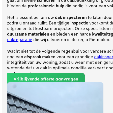
gaat om kleine
scheuren
in de dakbedekking of groot
bieden de
professionele hulp
die nodig is voor een
va
Het is essentieel om uw
dak inspecteren
te laten doo
zodra u onraad ruikt. Een tijdige
inspectie
voorkomt da
uitgroeien tot kostbare projecten. Onze specialisten
duurzame materialen
en bieden een harde
kwaliteits
dakreparatie
die wij uitvoeren in de regio Rietmolen.
Wacht niet tot de volgende regenbui voor verdere sc
nog een
afspraak maken
voor een grondige
dakinspec
integriteit van uw woning, zodat u weer met een gerus
wetende dat uw dak in optimale conditie verkeert doo
professionals.
Vrijblijvende offerte aanvragen