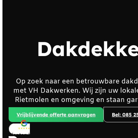
Dakdekke
Op zoek naar een betrouwbare dakd
met VH Dakwerken. Wij zijn uw lokal
Rietmolen en omgeving en staan gar
Vrijblijvende offerte aanvragen
Bel: 085 2
Klanten beoordelen ons met
4,8/5
sterren!