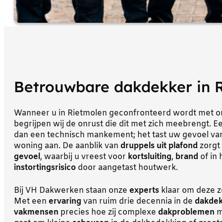
Betrouwbare dakdekker in 
Wanneer u in Rietmolen geconfronteerd wordt met 
begrijpen wij de onrust die dit met zich meebrengt. 
dan een technisch mankement; het tast uw gevoel van
woning aan. De aanblik van
druppels uit plafond
zorgt
gevoel
, waarbij u vreest voor
kortsluiting
,
brand
of in 
instortingsrisico
door aangetast houtwerk.
Bij VH Dakwerken staan onze
experts
klaar om deze z
Met een
ervaring
van ruim drie decennia in de
dakdek
vakmensen
precies hoe zij complexe
dakproblemen
m