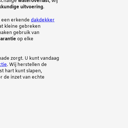
schalige
wateroverlast
, wij
kkundige uitvoering
.
r een erkende
dakdekker
t kleine gebreken
 maken gebruik van
garantie
op elke
hade zorgt. U kunt vandaag
tie
. Wij herstellen de
t hart kunt slapen,
r de inzet van echte