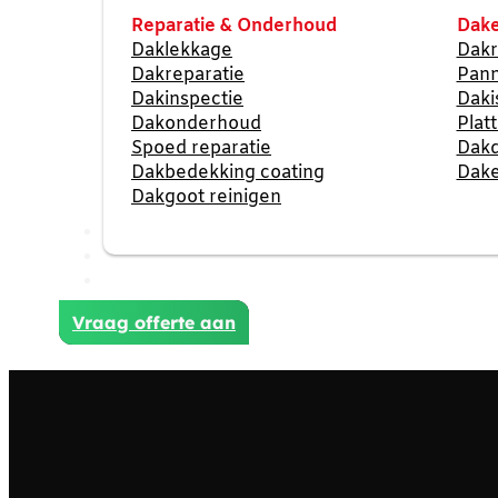
Reparatie & Onderhoud
Dake
Daklekkage
Dakr
Dakreparatie
Pan
Dakinspectie
Daki
Dakonderhoud
Plat
Spoed reparatie
Dak
Dakbedekking coating
Dake
Dakgoot reinigen
Reviews
Projecten
Contact
Vraag offerte aan