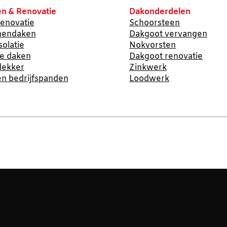
n & Renovatie
Dakonderdelen
enovatie
Schoorsteen
nendaken
Dakgoot vervangen
solatie
Nokvorsten
te daken
Dakgoot renovatie
dekker
Zinkwerk
n bedrijfspanden
Loodwerk