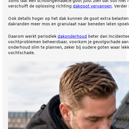
Soms laat een schoongemaakte goot juist zien dat vuil nie
verschuift de oplossing richting
dakgoot vervangen
. Verder
Ook details hoger op het dak kunnen de goot extra belasten
dakranden meer mos en granulaat naar beneden laten spoelen
Daarom werkt periodiek
dakonderhoud
beter dan incidenteel
vochtproblemen beheersbaar, voorkom je gevolgschade aan g
onderhoud slim te plannen, zeker bij oudere goten waar lekk
vochtschade.