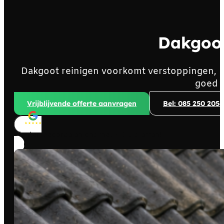
Dakgoot
Dakgoot reinigen voorkomt verstoppingen, ho
goed 
Vrijblijvende offerte aanvragen
Bel: 085 250 2056
Klanten beoordelen ons met
4,8/5
sterren!