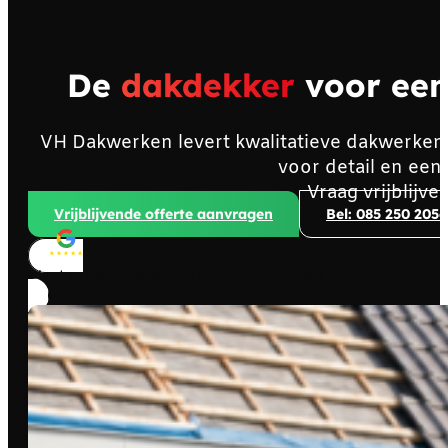
De
dakdekker
voor ee
VH Dakwerken levert kwalitatieve dakwerken,
voor detail en een
Vraag vrijblijve
Vrijblijvende offerte aanvragen
Bel: 085 250 2056
Klanten beoordelen ons met
4,8/5
sterren!