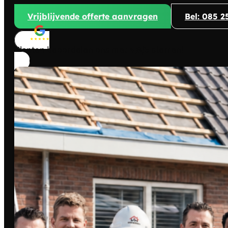
Vrijblijvende offerte aanvragen
Bel: 085 2
Klanten beoordelen ons met
4,8/5
sterren!