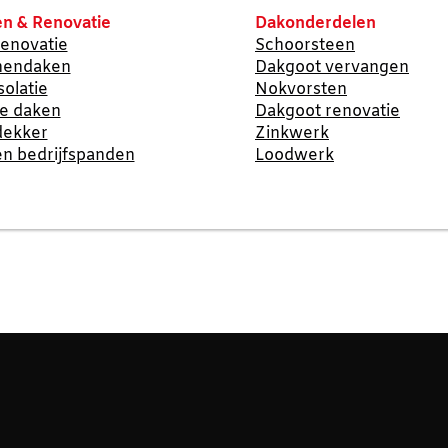
n & Renovatie
Dakonderdelen
enovatie
Schoorsteen
nendaken
Dakgoot vervangen
solatie
Nokvorsten
te daken
Dakgoot renovatie
dekker
Zinkwerk
n bedrijfspanden
Loodwerk