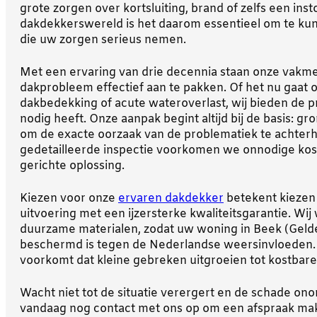
grote zorgen over kortsluiting, brand of zelfs een inst
dakdekkerswereld is het daarom essentieel om te ku
die uw zorgen serieus nemen.
Met een ervaring van drie decennia staan onze vakme
dakprobleem effectief aan te pakken. Of het nu gaat 
dakbedekking of acute wateroverlast, wij bieden de pr
nodig heeft. Onze aanpak begint altijd bij de basis: gr
om de exacte oorzaak van de problematiek te achterh
gedetailleerde inspectie voorkomen we onnodige ko
gerichte oplossing.
Kiezen voor onze
ervaren dakdekker
betekent kiezen
uitvoering met een ijzersterke kwaliteitsgarantie. Wij
duurzame materialen, zodat uw woning in Beek (Geld
beschermd is tegen de Nederlandse weersinvloeden. 
voorkomt dat kleine gebreken uitgroeien tot kostba
Wacht niet tot de situatie verergert en de schade 
vandaag nog contact met ons op om een afspraak mak