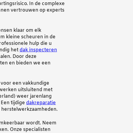
ortingsrisico. In de complexe
nnen vertrouwen op experts
nsen klaar om elk
om kleine scheuren in de
ofessionele hulp die u
ondig het
dak inspecteren
alen. Door deze
sten en bieden we een
 voor een vakkundige
 werken uitsluitend met
erland) weer jarenlang
Een tijdige
dakreparatie
re herstelwerkzaamheden.
onomkeerbaar wordt. Neem
en. Onze specialisten