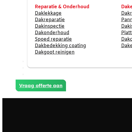
Reparatie & Onderhoud
Dake
Daklekkage
Dakr
Dakreparatie
Pan
Dakinspectie
Daki
Dakonderhoud
Plat
Spoed reparatie
Dak
Dakbedekking coating
Dake
Dakgoot reinigen
Reviews
Projecten
Contact
Vraag offerte aan