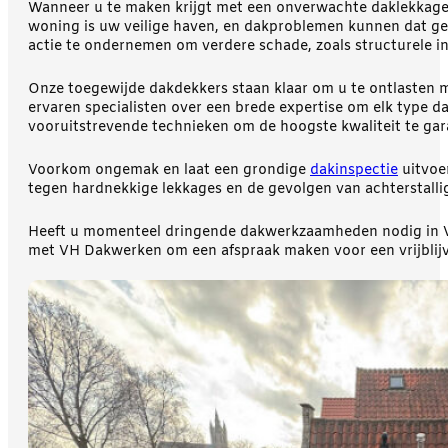
Wanneer u te maken krijgt met een onverwachte daklekkage o
woning is uw veilige haven, en dakproblemen kunnen dat gevoe
actie te ondernemen om verdere schade, zoals structurele ins
Onze toegewijde dakdekkers staan klaar om u te ontlasten m
ervaren specialisten over een brede expertise om elk type 
vooruitstrevende technieken om de hoogste kwaliteit te ga
Voorkom ongemak en laat een grondige
dakinspectie
uitvoe
tegen hardnekkige lekkages en de gevolgen van achterstallig
Heeft u momenteel dringende dakwerkzaamheden nodig in Vo
met VH Dakwerken om een afspraak maken voor een vrijblijve