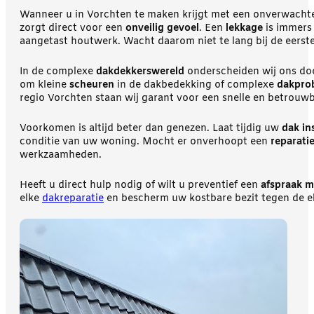
Wanneer u in Vorchten te maken krijgt met een onverwach
zorgt direct voor een
onveilig gevoel
. Een
lekkage
is immers 
aangetast houtwerk. Wacht daarom niet te lang bij de eers
In de complexe
dakdekkerswereld
onderscheiden wij ons do
om kleine
scheuren
in de dakbedekking of complexe
dakpro
regio Vorchten staan wij garant voor een snelle en betrouwb
Voorkomen is altijd beter dan genezen. Laat tijdig uw
dak in
conditie van uw woning. Mocht er onverhoopt een
reparati
werkzaamheden.
Heeft u direct hulp nodig of wilt u preventief een
afspraak 
elke
dakreparatie
en bescherm uw kostbare bezit tegen de e