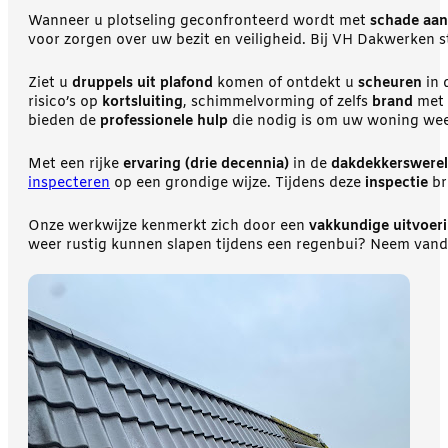
Wanneer u plotseling geconfronteerd wordt met
schade aan
voor zorgen over uw bezit en veiligheid. Bij VH Dakwerken 
Ziet u
druppels uit plafond
komen of ontdekt u
scheuren
in 
risico’s op
kortsluiting
, schimmelvorming of zelfs
brand
met 
bieden de
professionele hulp
die nodig is om uw woning wee
Met een rijke
ervaring (drie decennia)
in de
dakdekkerswere
inspecteren
op een grondige wijze. Tijdens deze
inspectie
br
Onze werkwijze kenmerkt zich door een
vakkundige uitvoer
weer rustig kunnen slapen tijdens een regenbui? Neem van