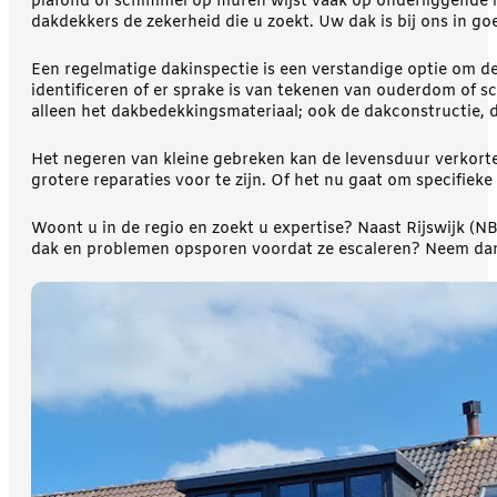
plafond of schimmel op muren wijst vaak op onderliggende l
dakdekkers de zekerheid die u zoekt. Uw dak is bij ons in g
Een regelmatige dakinspectie is een verstandige optie om d
identificeren of er sprake is van tekenen van ouderdom of
alleen het dakbedekkingsmateriaal; ook de dakconstructie, 
Het negeren van kleine gebreken kan de levensduur verkorte
grotere reparaties voor te zijn. Of het nu gaat om specifie
Woont u in de regio en zoekt u expertise? Naast Rijswijk (NB)
dak en problemen opsporen voordat ze escaleren? Neem dan v