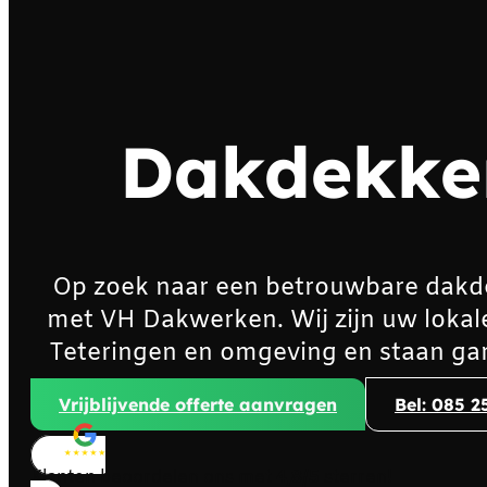
Dakdekker
Op zoek naar een betrouwbare dakd
met VH Dakwerken. Wij zijn uw lokal
Teteringen en omgeving en staan gar
Vrijblijvende offerte aanvragen
Bel: 085 2
Klanten beoordelen ons met
4,8/5
sterren!