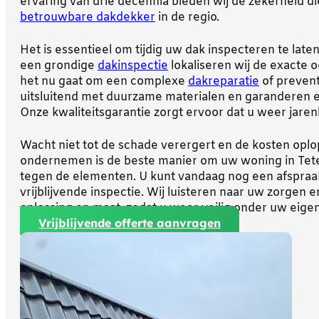
ervaring van drie decennia bieden wij de zekerheid die
betrouwbare dakdekker
in de regio.
Het is essentieel om tijdig uw dak inspecteren te laten
een grondige
dakinspectie
lokaliseren wij de exacte 
het nu gaat om een complexe
dakreparatie
of prevent
uitsluitend met duurzame materialen en garanderen e
Onze kwaliteitsgarantie zorgt ervoor dat u weer jare
Wacht niet tot de schade verergert en de kosten oplop
ondernemen is de beste manier om uw woning in Tet
tegen de elementen. U kunt vandaag nog een afspra
vrijblijvende inspectie. Wij luisteren naar uw zorgen 
oplossing op maat, zodat u weer veilig onder uw eigen
Vrijblijvende offerte aanvragen