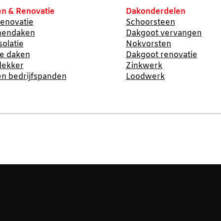
n & Renovatie
Dakonderdelen
enovatie
Schoorsteen
nendaken
Dakgoot vervangen
solatie
Nokvorsten
te daken
Dakgoot renovatie
dekker
Zinkwerk
n bedrijfspanden
Loodwerk