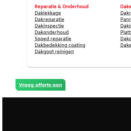
Reparatie & Onderhoud
Dake
Daklekkage
Dakr
Dakreparatie
Pan
Dakinspectie
Daki
Dakonderhoud
Plat
Spoed reparatie
Dak
Dakbedekking coating
Dake
Dakgoot reinigen
Reviews
Projecten
Contact
Vraag offerte aan