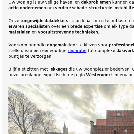
Uw woning is uw veilige haven, en
dakproblemen
kunnen dat
actie ondernemen
om
verdere schade
,
structurele instabilite
Onze
toegewijde dakdekkers
staan klaar om u te ontlasten 
ervaren specialisten
over een
brede expertise
om elk type dak
materialen
en
vooruitstrevende technieken
.
Voorkom onnodig
ongemak
door te kiezen voor
professione
stellen. Van een eenvoudige
reparatie
tot complexe
dakwer
puntjes te verzorgen.
Blijf niet zitten met
lekkages
die uw woonplezier bederven. U
onze jarenlange expertise in de regio
Westervoort
en ervaar 