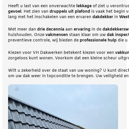
Heeft u last van een onverwachte
lekkage
of ziet u verontr
gevoel
. Het zien van
druppels uit plafond
is vaak het begin v
lang met het inschakelen van een ervaren
dakdekker
in
West
Met meer dan
drie decennia
aan
ervaring
in de
dakdekkersw
huishouden. Onze
vakmensen
staan klaar om uw
dak inspec
preventieve controle, wij bieden de
professionele hulp
die u 
Kiezen voor VH Dakwerken betekent kiezen voor een
vakkun
zorgeloos kunt wonen. Voorkom dat een kleine scheur uitgr
Wilt u zekerheid over de staat van uw woning? U kunt direc
om uw dak weer in topconditie te brengen. Uw veiligheid en