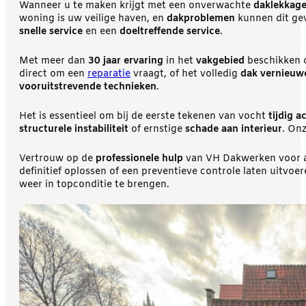
Wanneer u te maken krijgt met een onverwachte
daklekkag
woning is uw veilige haven, en
dakproblemen
kunnen dit gev
snelle service
en een
doeltreffende service
.
Met meer dan
30 jaar ervaring
in het
vakgebied
beschikken
direct om een
reparatie
vraagt, of het volledig
dak vernieuw
vooruitstrevende technieken
.
Het is essentieel om bij de eerste tekenen van vocht
tijdig 
structurele instabiliteit
of ernstige
schade aan interieur
. On
Vertrouw op de
professionele hulp
van VH Dakwerken voor 
definitief oplossen of een preventieve controle laten uitvoe
weer in topconditie te brengen.