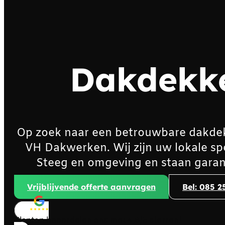
Dakdekke
Op zoek naar een betrouwbare dakde
VH Dakwerken. Wij zijn uw lokale sp
Steeg en omgeving en staan garan
Vrijblijvende offerte aanvragen
Bel: 085 2
Klanten beoordelen ons met
4,8/5
sterren!