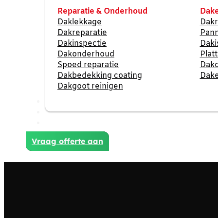
Reparatie & Onderhoud
Dake
Daklekkage
Dakr
Dakreparatie
Pan
Dakinspectie
Daki
Dakonderhoud
Plat
Spoed reparatie
Dak
Dakbedekking coating
Dake
Dakgoot reinigen
Reviews
Projecten
Contact
Vraag offerte aan