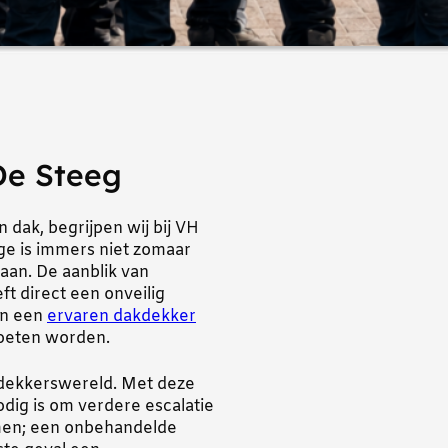
De Steeg
 dak, begrijpen wij bij VH
age is immers niet zomaar
aan. De aanblik van
t direct een onveilig
an een
ervaren dakdekker
oeten worden.
akdekkerswereld. Met deze
odig is om verdere escalatie
emen; een onbehandelde