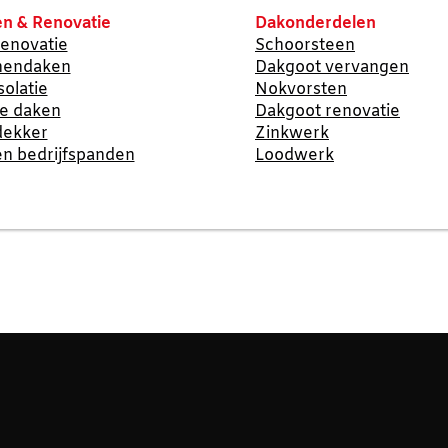
n & Renovatie
Dakonderdelen
enovatie
Schoorsteen
nendaken
Dakgoot vervangen
solatie
Nokvorsten
te daken
Dakgoot renovatie
dekker
Zinkwerk
n bedrijfspanden
Loodwerk