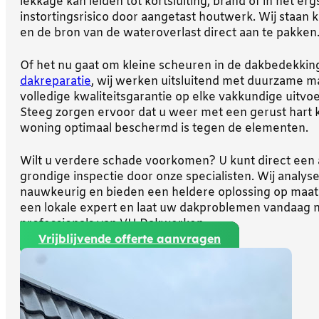
lekkage kan leiden tot kortsluiting, brand of in het er
instortingsrisico door aangetast houtwerk. Wij staan
en de bron van de wateroverlast direct aan te pakken
Of het nu gaat om kleine scheuren in de dakbedekkin
dakreparatie
, wij werken uitsluitend met duurzame m
volledige kwaliteitsgarantie op elke vakkundige uitvo
Steeg zorgen ervoor dat u weer met een gerust hart 
woning optimaal beschermd is tegen de elementen.
Wilt u verdere schade voorkomen? U kunt direct een
grondige inspectie door onze specialisten. Wij analys
nauwkeurig en bieden een heldere oplossing op maat.
een lokale expert en laat uw dakproblemen vandaag 
professionals van VH Dakwerken.
Vrijblijvende offerte aanvragen