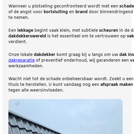
Wanneer u plotseling geconfronteerd wordt met een
schade
of de angst voor
kortsluiting
en
brand
door binnendringend 
te nemen.
Een
lekkage
begint vaak klein, met subtiele
scheuren
in de d
dakdekkerswereld
is het essentieel om te vertrouwen op
va
verdient.
Onze lokale
dakdekker
komt graag bij u langs om uw
dak in
dakreparatie
of preventief onderhoud, wij garanderen een
v
werkzaamheden.
Wacht niet tot de schade onbeheersbaar wordt. Zoekt u ee
thuis te herstellen. U kunt vandaag nog een
afspraak maken
tegen alle weersinvloeden.