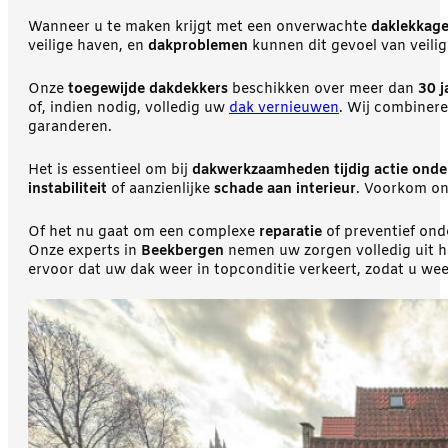
Wanneer u te maken krijgt met een onverwachte
daklekkag
veilige haven, en
dakproblemen
kunnen dit gevoel van veili
Onze
toegewijde dakdekkers
beschikken over meer dan
30 j
of, indien nodig, volledig uw
dak vernieuwen
. Wij combiner
garanderen.
Het is essentieel om bij
dakwerkzaamheden
tijdig actie on
instabiliteit
of aanzienlijke
schade aan interieur
. Voorkom o
Of het nu gaat om een complexe
reparatie
of preventief ond
Onze experts in
Beekbergen
nemen uw zorgen volledig uit h
ervoor dat uw dak weer in topconditie verkeert, zodat u we