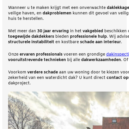
Wanneer u te maken krijgt met een onverwachte
daklekkag
veilige haven, en
dakproblemen
kunnen dit gevoel van veili
huis te herstellen.
Met meer dan
30 jaar ervaring
in het
vakgebied
beschikken
toegewijde dakdekkers
bieden
professionele hulp
. Wij advis
structurele instabiliteit
en kostbare
schade aan interieur
.
Onze
ervaren professionals
voeren een grondige
dakinspect
vooruitstrevende technieken
bij alle
dakwerkzaamheden
. O
Voorkom
verdere schade
aan uw woning door te kiezen voo
zekerheid van een waterdicht dak? U kunt direct
contact o
dakproject.