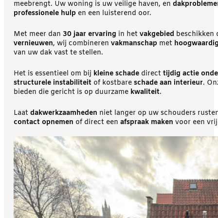
meebrengt. Uw woning is uw veilige haven, en
dakprobleme
professionele hulp
en een luisterend oor.
Met meer dan
30 jaar ervaring
in het
vakgebied
beschikken
vernieuwen
, wij combineren
vakmanschap
met
hoogwaardig
van uw dak vast te stellen.
Het is essentieel om bij
kleine schade
direct
tijdig actie on
structurele instabiliteit
of kostbare
schade aan interieur
. O
bieden die gericht is op duurzame
kwaliteit
.
Laat
dakwerkzaamheden
niet langer op uw schouders rusten
contact opnemen
of direct een
afspraak maken
voor een vrij