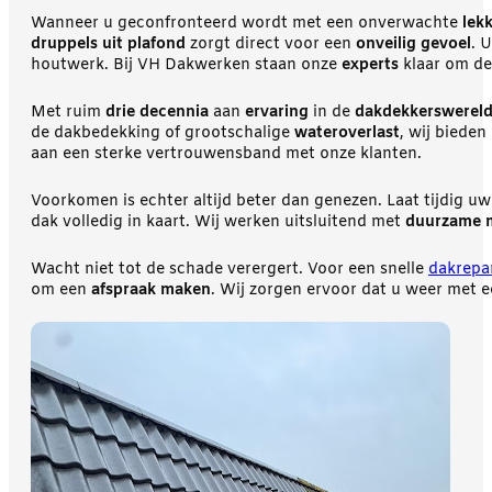
Wanneer u geconfronteerd wordt met een onverwachte
lek
druppels uit plafond
zorgt direct voor een
onveilig gevoel
. 
houtwerk. Bij VH Dakwerken staan onze
experts
klaar om de
Met ruim
drie decennia
aan
ervaring
in de
dakdekkerswerel
de dakbedekking of grootschalige
wateroverlast
, wij bieden
aan een sterke vertrouwensband met onze klanten.
Voorkomen is echter altijd beter dan genezen. Laat tijdig u
dak volledig in kaart. Wij werken uitsluitend met
duurzame m
Wacht niet tot de schade verergert. Voor een snelle
dakrepa
om een
afspraak maken
. Wij zorgen ervoor dat u weer met e