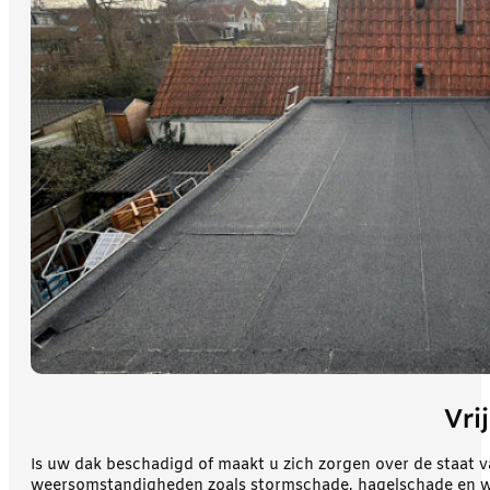
Vri
Is uw dak beschadigd of maakt u zich zorgen over de staat 
weersomstandigheden zoals stormschade, hagelschade en w