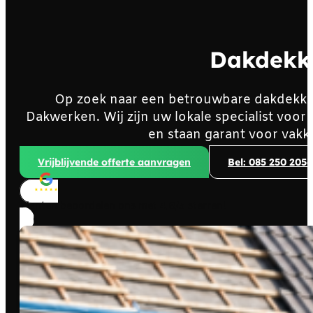
Dakdekke
Op zoek naar een betrouwbare dakdekke
Dakwerken. Wij zijn uw lokale specialist voo
en staan garant voor vakk
Vrijblijvende offerte aanvragen
Bel: 085 250 2056
Klanten beoordelen ons met
4,8/5
sterren!