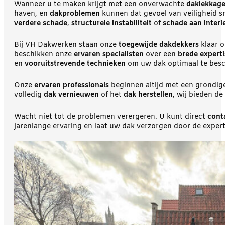
Wanneer u te maken krijgt met een onverwachte
daklekkag
haven, en
dakproblemen
kunnen dat gevoel van veiligheid s
verdere schade
,
structurele instabiliteit
of
schade aan interi
Bij VH Dakwerken staan onze
toegewijde dakdekkers
klaar 
beschikken onze
ervaren specialisten
over een
brede experti
en
vooruitstrevende technieken
om uw dak optimaal te bes
Onze
ervaren professionals
beginnen altijd met een grondi
volledig
dak vernieuwen
of het
dak herstellen
, wij bieden de
Wacht niet tot de problemen verergeren. U kunt direct
cont
jarenlange ervaring en laat uw dak verzorgen door de exper