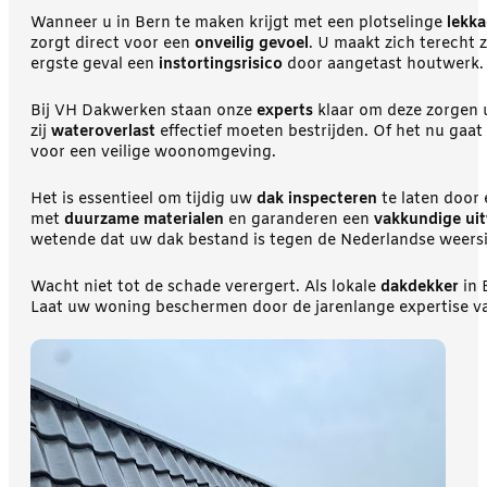
Wanneer u in Bern te maken krijgt met een plotselinge
lekk
zorgt direct voor een
onveilig gevoel
. U maakt zich terecht
ergste geval een
instortingsrisico
door aangetast houtwerk.
Bij VH Dakwerken staan onze
experts
klaar om deze zorgen 
zij
wateroverlast
effectief moeten bestrijden. Of het nu gaa
voor een veilige woonomgeving.
Het is essentieel om tijdig uw
dak inspecteren
te laten door 
met
duurzame materialen
en garanderen een
vakkundige uit
wetende dat uw dak bestand is tegen de Nederlandse weers
Wacht niet tot de schade verergert. Als lokale
dakdekker
in 
Laat uw woning beschermen door de jarenlange expertise v