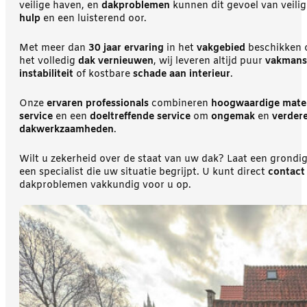
veilige haven, en
dakproblemen
kunnen dit gevoel van veili
hulp
en een luisterend oor.
Met meer dan
30 jaar ervaring
in het
vakgebied
beschikken
het volledig
dak vernieuwen
, wij leveren altijd puur
vakmans
instabiliteit
of kostbare
schade aan interieur
.
Onze
ervaren professionals
combineren
hoogwaardige mater
service
en een
doeltreffende service
om
ongemak
en
verder
dakwerkzaamheden
.
Wilt u zekerheid over de staat van uw dak? Laat een grondi
een specialist die uw situatie begrijpt. U kunt direct
contac
dakproblemen vakkundig voor u op.