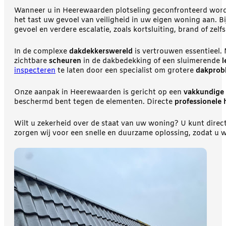
Wanneer u in Heerewaarden plotseling geconfronteerd wordt 
het tast uw gevoel van veiligheid in uw eigen woning aan. 
gevoel en verdere escalatie, zoals kortsluiting, brand of zelf
In de complexe
dakdekkerswereld
is vertrouwen essentieel
zichtbare
scheuren
in de dakbedekking of een sluimerende
l
inspecteren
te laten door een specialist om grotere
dakprob
Onze aanpak in Heerewaarden is gericht op een
vakkundige 
beschermd bent tegen de elementen. Directe
professionele 
Wilt u zekerheid over de staat van uw woning? U kunt direc
zorgen wij voor een snelle en duurzame oplossing, zodat u w