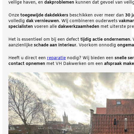
veilige haven, en
dakproblemen
kunnen dat gevoel van veili
Onze
toegewijde dakdekkers
beschikken over meer dan
30 j
volledig
dak vernieuwen
. Wij combineren ouderwets
vakma
specialisten
voeren alle
dakwerkzaamheden
met uiterste prec
Het is essentieel om bij een defect
tijdig actie ondernemen
.
aanzienlijke
schade aan interieur
. Voorkom onnodig
ongema
Heeft u direct een
reparatie
nodig? Wij bieden een
snelle se
contact opnemen
met VH Dakwerken om een
afspraak mak