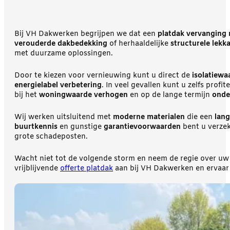
Bij VH Dakwerken begrijpen we dat een
platdak vervanging
verouderde dakbedekking
of herhaaldelijke
structurele lekk
met duurzame oplossingen.
Door te kiezen voor vernieuwing kunt u direct de
isolatiewa
energielabel verbetering
. In veel gevallen kunt u zelfs profi
bij het
woningwaarde verhogen
en op de lange termijn
onde
Wij werken uitsluitend met
moderne materialen
die een
lang
buurtkennis
en gunstige
garantievoorwaarden
bent u verzek
grote schadeposten.
Wacht niet tot de volgende storm en neem de regie over uw
vrijblijvende
offerte platdak
aan bij VH Dakwerken en ervaar 