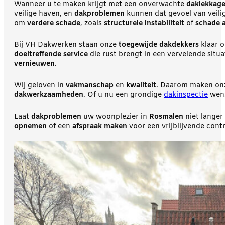
Wanneer u te maken krijgt met een onverwachte
daklekkag
veilige haven, en
dakproblemen
kunnen dat gevoel van veili
om
verdere schade
, zoals
structurele instabiliteit
of
schade a
Bij VH Dakwerken staan onze
toegewijde dakdekkers
klaar o
doeltreffende service
die rust brengt in een vervelende situ
vernieuwen
.
Wij geloven in
vakmanschap
en
kwaliteit
. Daarom maken o
dakwerkzaamheden
. Of u nu een grondige
dakinspectie
wen
Laat
dakproblemen
uw woonplezier in
Rosmalen
niet langer
opnemen
of een
afspraak maken
voor een vrijblijvende cont