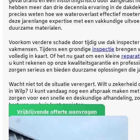
geval brand en een instortingsrisico door aangetast 
hebben meer dan drie decennia ervaring in de dakde
precies weten hoe we wateroverlast effectief moeten
deze jarenlange expertise met een vakkundige uitvoe
duurzame materialen.
Voorkom verdere schade door tijdig uw dak inspecter
vakmensen. Tijdens een grondige
inspectie
brengen w
volledig in kaart. Of het nu gaat om een kleine
reparat
u kunt rekenen op onze kwaliteitsgarantie en profess
zorgen serieus en bieden duurzame oplossingen die 
Wacht niet tot de situatie verergert. Wilt u zekerhei
in Wilp? U kunt vandaag nog een afspraak maken met o
zorgen voor een snelle en deskundige afhandeling, z
hart van uw huis kunt genieten.
Vrijblijvende offerte aanvragen