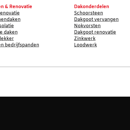
n & Renovatie
Dakonderdelen
enovatie
Schoorsteen
nendaken
Dakgoot vervangen
solatie
Nokvorsten
te daken
Dakgoot renovatie
dekker
Zinkwerk
n bedrijfspanden
Loodwerk