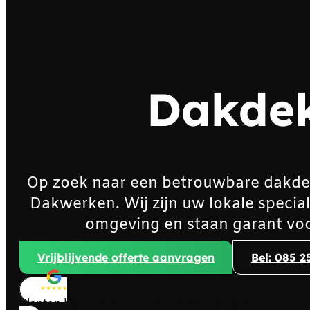
Dakdek
Op zoek naar een betrouwbare dakde
Dakwerken. Wij zijn uw lokale specia
omgeving en staan garant voo
Vrijblijvende offerte aanvragen
Bel: 085 2
Klanten beoordelen ons met
4,8/5
sterren!