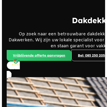
Dakdekk
Op zoek naar een betrouwbare dakdekke
Dakwerken. Wij zijn uw lokale specialist vo
en staan garant voor vakk
Vrijblijvende offerte aanvragen
Bel: 085 250 2056
Klanten beoordelen ons met
4,8/5
sterren!