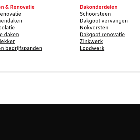
n & Renovatie
Dakonderdelen
enovatie
Schoorsteen
nendaken
Dakgoot vervangen
solatie
Nokvorsten
te daken
Dakgoot renovatie
dekker
Zinkwerk
n bedrijfspanden
Loodwerk