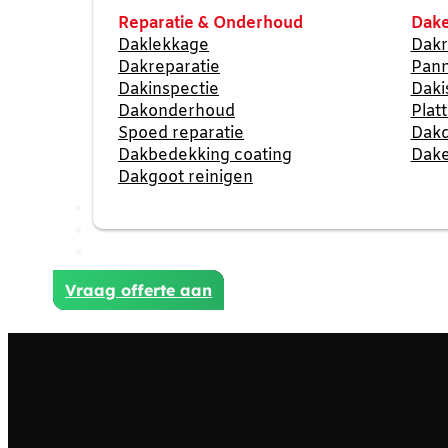
Reparatie & Onderhoud
Dake
Daklekkage
Dakr
Dakreparatie
Pan
Dakinspectie
Daki
Dakonderhoud
Plat
Spoed reparatie
Dak
Dakbedekking coating
Dake
Dakgoot reinigen
Reviews
Projecten
Contact
Vraag offerte aan