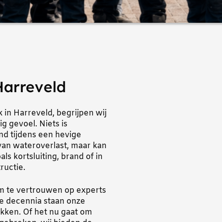
Harreveld
in Harreveld, begrijpen wij
g gevoel. Niets is
nd tijdens een hevige
 van wateroverlast, maar kan
ls kortsluiting, brand of in
ructie.
m te vertrouwen op experts
ie decennia staan onze
kken. Of het nu gaat om