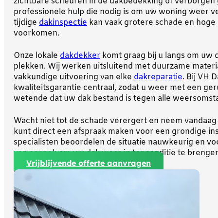
zichtbare scheuren in de dakbedekking of verborgen 
professionele hulp die nodig is om uw woning weer ve
tijdige
dakinspectie
kan vaak grotere schade en hoge 
voorkomen.
Onze lokale
dakdekker
komt graag bij u langs om uw 
plekken. Wij werken uitsluitend met duurzame mater
vakkundige uitvoering van elke
dakreparatie
. Bij VH 
kwaliteitsgarantie centraal, zodat u weer met een geru
wetende dat uw dak bestand is tegen alle weersomst
Wacht niet tot de schade verergert en neem vandaag 
kunt direct een afspraak maken voor een grondige ins
specialisten beoordelen de situatie nauwkeurig en vo
van aanpak om uw dak weer in topconditie te brengen
Vrijblijvende offerte aanvragen