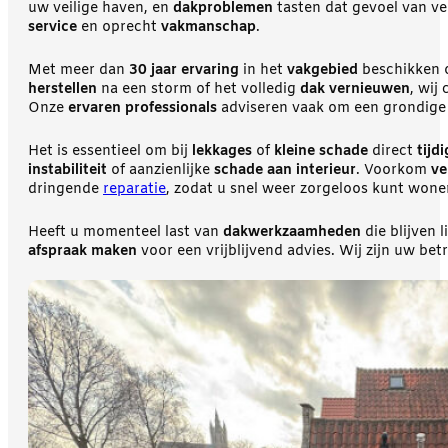
uw veilige haven, en
dakproblemen
tasten dat gevoel van ve
service
en oprecht
vakmanschap
.
Met meer dan
30 jaar ervaring
in het
vakgebied
beschikken
herstellen
na een storm of het volledig
dak vernieuwen
, wij
Onze
ervaren professionals
adviseren vaak om een grondig
Het is essentieel om bij
lekkages
of
kleine schade
direct
tijd
instabiliteit
of aanzienlijke
schade aan interieur
. Voorkom
ve
dringende
reparatie
, zodat u snel weer zorgeloos kunt wone
Heeft u momenteel last van
dakwerkzaamheden
die blijven
afspraak maken
voor een vrijblijvend advies. Wij zijn uw b