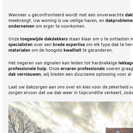
Wanneer u geconfronteerd wordt met een onverwachte
dak
meebrengt. Uw woning is uw veilige haven, en
dakprobleme
ondernemen
om erger te voorkomen.
Onze
toegewijde dakdekkers
staan klaar om u te ontlasten 
specialisten
over een
brede expertise
om elk type dak te her
materialen
om de hoogste
kwaliteit
te garanderen.
Het negeren van signalen kan leiden tot hardnekkige
lekkag
professionele hulp
. Onze
ervaren professionals
voeren graag
dak vernieuwen
, wij bieden een duurzame oplossing voor a
Laat uw dakzorgen aan ons over en kies voor de zekerheid v
zorgen ervoor dat uw dak weer in topconditie verkeert, zo