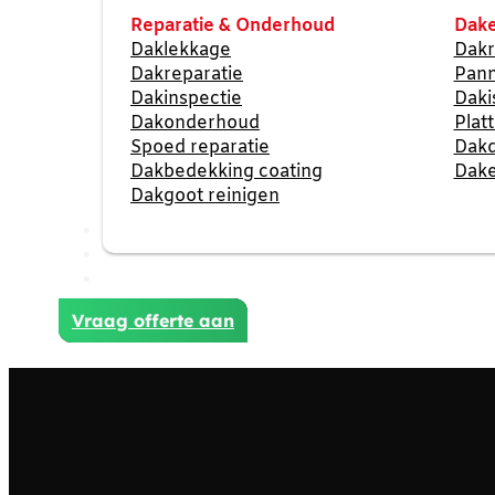
Reparatie & Onderhoud
Dake
Daklekkage
Dakr
Dakreparatie
Pan
Dakinspectie
Daki
Dakonderhoud
Plat
Spoed reparatie
Dak
Dakbedekking coating
Dake
Dakgoot reinigen
Reviews
Projecten
Contact
Vraag offerte aan