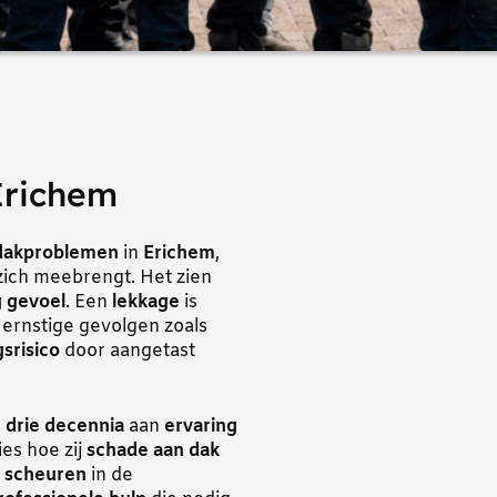
Erichem
dakproblemen
in
Erichem
,
 zich meebrengt. Het zien
g gevoel
. Een
lekkage
is
 ernstige gevolgen zoals
gsrisico
door aangetast
m
drie decennia
aan
ervaring
es hoe zij
schade aan dak
e
scheuren
in de