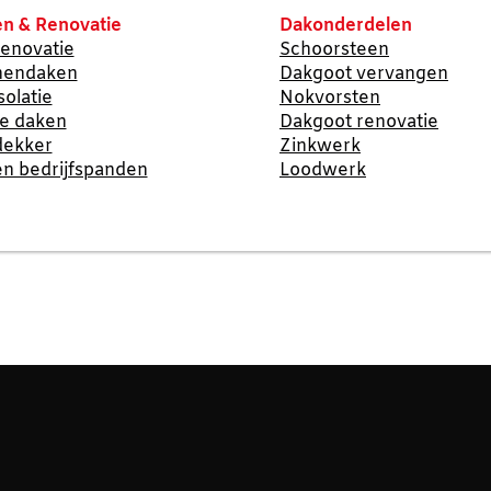
n & Renovatie
Dakonderdelen
enovatie
Schoorsteen
nendaken
Dakgoot vervangen
solatie
Nokvorsten
te daken
Dakgoot renovatie
dekker
Zinkwerk
n bedrijfspanden
Loodwerk