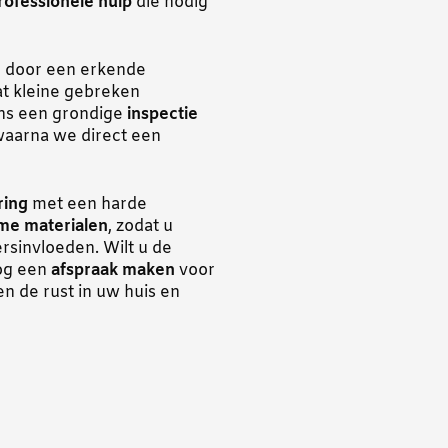
rofessionele hulp
die nodig
n door een erkende
t kleine gebreken
ens een grondige
inspectie
 waarna we direct een
ring
met een harde
me materialen
, zodat u
sinvloeden. Wilt u de
nog een
afspraak maken
voor
en de rust in uw huis en