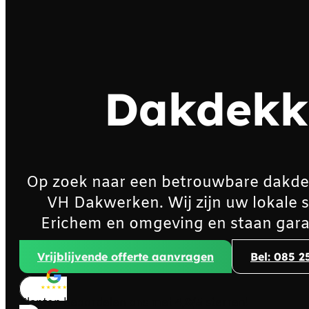
Dakdekk
Op zoek naar een betrouwbare dakde
VH Dakwerken. Wij zijn uw lokale 
Erichem en omgeving en staan gara
Vrijblijvende offerte aanvragen
Bel: 085 2
Klanten beoordelen ons met
4,8/5
sterren!