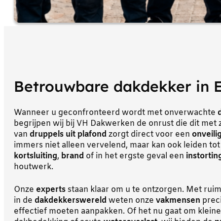
Betrouwbare dakdekker in 
Wanneer u geconfronteerd wordt met onverwachte
begrijpen wij bij VH Dakwerken de onrust die dit met
van
druppels uit plafond
zorgt direct voor een
onveili
immers niet alleen vervelend, maar kan ook leiden tot
kortsluiting
,
brand
of in het ergste geval een
instortin
houtwerk.
Onze
experts
staan klaar om u te ontzorgen. Met rui
in de
dakdekkerswereld
weten onze
vakmensen
preci
effectief moeten aanpakken. Of het nu gaat om klein