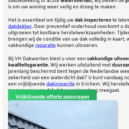
dakbedekking of acute
wateroverlast
, wij bieden de
p
is om uw woning weer veilig en droog te maken.
Het is essentieel om tijdig uw
dak inspecteren
te late
dakdekker
. Door preventief onderhoud voorkomt u da
uitgroeien tot kostbare herstelwerkzaamheden. Tijd
brengen wij de conditie van uw dak volledig in kaart,
vakkundige
reparatie
kunnen uitvoeren.
Bij VH Dakwerken kiest u voor een
vakkundige uitvoe
kwaliteitsgarantie
. Wij werken uitsluitend met
duurza
jarenlang beschermd bent tegen de Nederlandse weer
zekerheid van een waterdicht dak? U kunt vandaag 
een vrijblijvende
dakinspectie
in Erichem. Wij herstell
zorgen voor een dak dat weer jarenlang meegaat.
Vrijblijvende offerte aanvragen