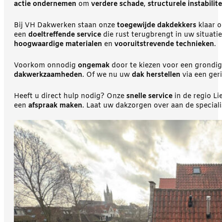
actie ondernemen
om
verdere schade
,
structurele instabilite
Bij VH Dakwerken staan onze
toegewijde dakdekkers
klaar o
een
doeltreffende service
die rust terugbrengt in uw situati
hoogwaardige materialen
en
vooruitstrevende technieken
.
Voorkom onnodig
ongemak
door te kiezen voor een grondi
dakwerkzaamheden
. Of we nu uw
dak herstellen
via een ger
Heeft u direct hulp nodig? Onze
snelle service
in de regio Li
een
afspraak maken
. Laat uw dakzorgen over aan de specia